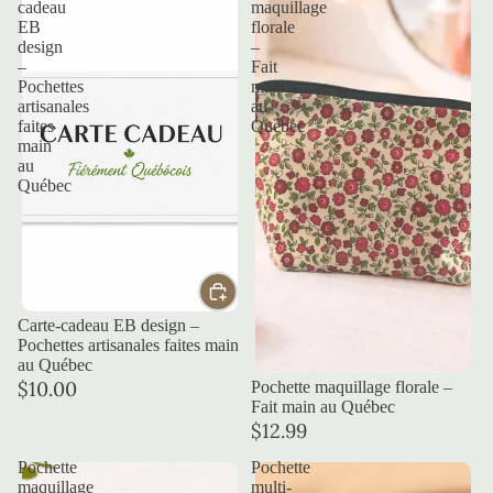
cadeau
maquillage
EB
florale
design
–
–
Fait
Pochettes
main
artisanales
au
faites
Québec
main
au
Québec
Carte-cadeau EB design –
Pochettes artisanales faites main
au Québec
Épuisé
$10.00
Pochette maquillage florale –
Fait main au Québec
$12.99
Pochette
Pochette
maquillage
multi-