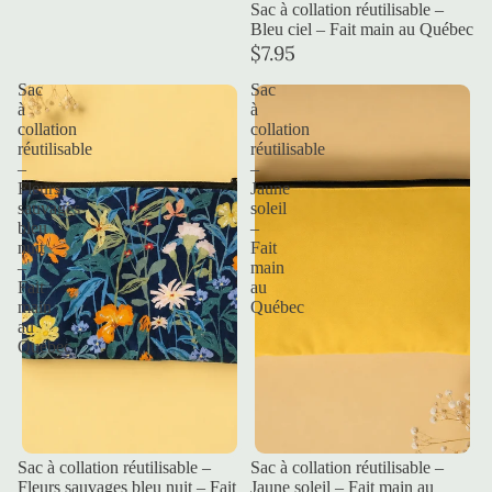
Sac à collation réutilisable –
Bleu ciel – Fait main au Québec
$7.95
Sac
Sac
à
à
collation
collation
réutilisable
réutilisable
–
–
Fleurs
Jaune
sauvages
soleil
bleu
–
nuit
Fait
–
main
Fait
au
main
Québec
au
Québec
Sac à collation réutilisable –
Sac à collation réutilisable –
Fleurs sauvages bleu nuit – Fait
Jaune soleil – Fait main au