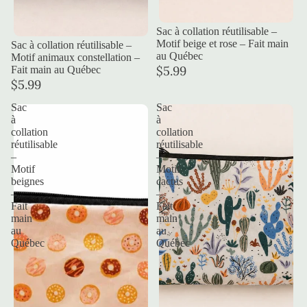
Sac à collation réutilisable –
Motif beige et rose – Fait main
Sac à collation réutilisable –
au Québec
Motif animaux constellation –
$5.99
Fait main au Québec
$5.99
Sac
Sac
à
à
collation
collation
réutilisable
réutilisable
–
–
Motif
Motif
beignes
cactus
–
–
Fait
Fait
main
main
au
au
Québec
Québec