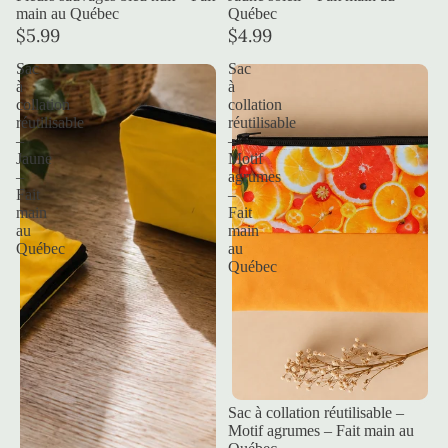
main au Québec
Québec
$5.99
$4.99
Sac
Sac
à
à
collation
collation
réutilisable
réutilisable
–
–
Jaune
Motif
–
agrumes
Fait
–
main
Fait
au
main
Québec
au
Québec
Sac à collation réutilisable –
Motif agrumes – Fait main au