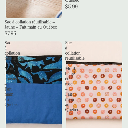
Québec
$5.99
Sac à collation réutilisable –
Jaune – Fait main au Québec
$7.95
Sac
Sac
à
à
collation
collation
réutilisable
réutilisable
–
–
Motif
Motif
animaux
beige
constellation
et
–
rose
Fait
–
main
Fait
au
main
Québec
au
Québec