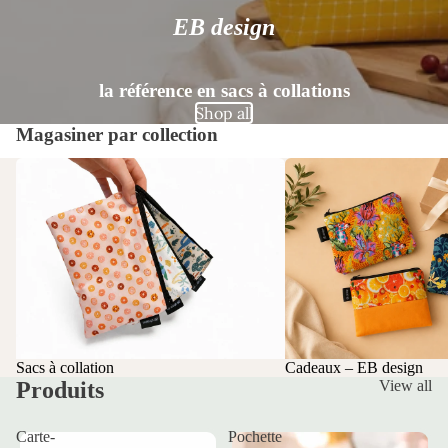
EB design
la référence en sacs à collations
Shop all
Magasiner par collection
Sacs à collation
Cadeaux – EB design
Sacs à collation
Cadeaux – EB design
Produits
View all
Carte-
Pochette